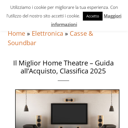
Skip
Skip
Skip
Utilizziamo i cookie per migliorare la tua esperienza. Con
to
to
to
l'utilizzo del nostro sito accetti i cookie.
Maggiori
Accetto
primary
content
primary
informazioni
navigation
sidebar
Home
»
Elettronica
»
Casse &
Soundbar
Il Miglior Home Theatre – Guida
all’Acquisto, Classifica 2025