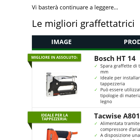
Vi basterà continuare a leggere…
Le migliori graffettatrici
IMAGE
PROD
Bosch HT 14
MIGLIORE IN ASSOLUTO:
Spara graffette di 
mm
Ideale per installa
tappezzeria
Può essere utilizza
tipologie di materi
legno
Tacwise A80
IDEALE PER LA
TAPPEZZERIA:
Alimentata tramit
compressore d’ari
A disposizione una