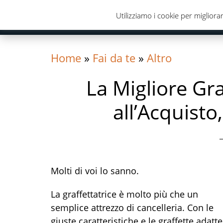
Skip
Skip
Skip
Utilizziamo i cookie per migliorar
to
to
to
primary
content
primary
navigation
sidebar
Home
»
Fai da te
»
Altro
La Migliore Gra
all’Acquisto
Molti di voi lo sanno.
La graffettatrice è molto più che un
semplice attrezzo di cancelleria. Con le
giuste caratteristiche e le graffette adatte