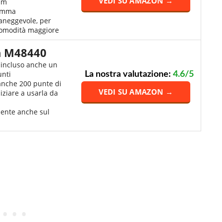
VEDI SU AMAZON →
mm
gomma
aneggevole, per
comodità maggiore
 M48440
 incluso anche un
unti
La nostra valutazione:
4.6/5
anche 200 punte di
VEDI SU AMAZON →
niziare a usarla da
ente anche sul