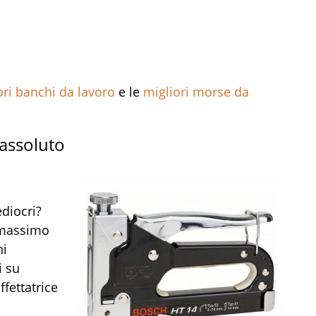
ori banchi da lavoro
e le
migliori morse da
 assoluto
ediocri?
l massimo
ni
i su
fettatrice