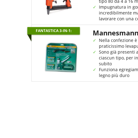
tipo 80 da 4 a 16 
Impugnatura in 
incredibilmente m
lavorare con una 
FANTASTICA 3-IN-1:
Mannesmann
Nella confezione è
praticissimo levap
Sono già presenti 
ciascun tipo, per i
subito
Funziona egregiam
legno più duro