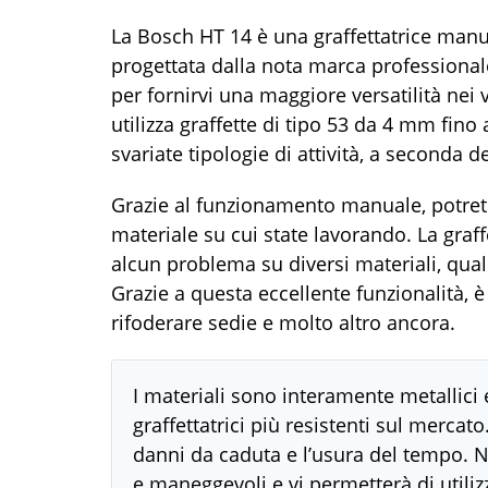
La Bosch HT 14 è una graffettatrice man
progettata dalla nota marca professiona
per fornirvi una maggiore versatilità nei v
utilizza graffette di tipo 53 da 4 mm fin
svariate tipologie di attività, a seconda d
Grazie al funzionamento manuale, potret
materiale su cui state lavorando. La graf
alcun problema su diversi materiali, quali
Grazie a questa eccellente funzionalità, è 
rifoderare sedie e molto altro ancora.
I materiali sono interamente metallic
graffettatrici più resistenti sul mercat
danni da caduta e l’usura del tempo. N
e maneggevoli e vi permetterà di utili