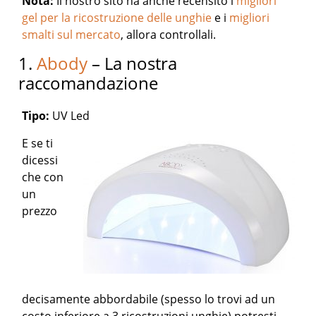
Nota:
Il nostro sito ha anche recensito i
migliori
gel per la ricostruzione delle unghie
e i
migliori
smalti sul mercato
, allora controllali.
1.
Abody
– La nostra
raccomandazione
Tipo:
UV Led
E se ti
dicessi
che con
un
prezzo
decisamente abbordabile (spesso lo trovi ad un