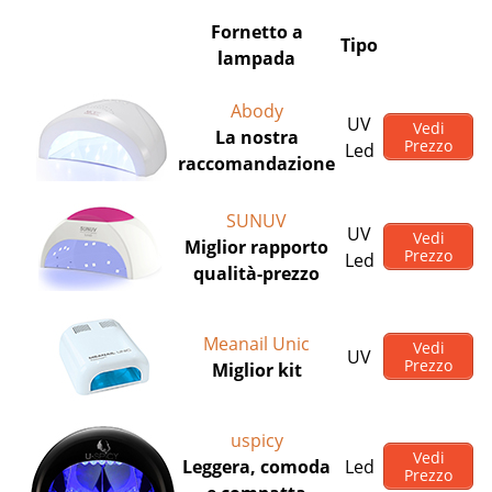
Fornetto a
Tipo
lampada
Abody
UV
Vedi
La nostra
Prezzo
Led
raccomandazione
SUNUV
UV
Vedi
Miglior rapporto
Prezzo
Led
qualità-prezzo
Meanail Unic
Vedi
UV
Prezzo
Miglior kit
uspicy
Vedi
Leggera, comoda
Led
Prezzo