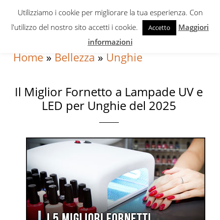
Skip
Skip
Skip
Utilizziamo i cookie per migliorare la tua esperienza. Con
to
to
to
l'utilizzo del nostro sito accetti i cookie.
Maggiori
Accetto
primary
content
primary
informazioni
navigation
sidebar
Home
»
Bellezza
»
Unghie
Il Miglior Fornetto a Lampade UV e
LED per Unghie del 2025