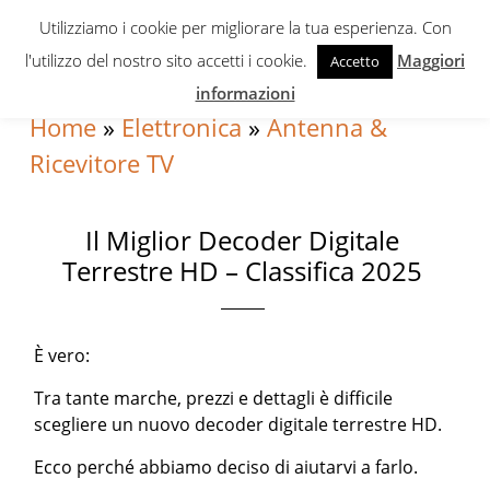
Skip
Skip
Skip
Utilizziamo i cookie per migliorare la tua esperienza. Con
to
to
to
l'utilizzo del nostro sito accetti i cookie.
Maggiori
Accetto
primary
content
primary
informazioni
navigation
sidebar
Home
»
Elettronica
»
Antenna &
Ricevitore TV
Il Miglior Decoder Digitale
Terrestre HD – Classifica 2025
È vero:
Tra tante marche, prezzi e dettagli è difficile
scegliere un nuovo decoder digitale terrestre HD.
Ecco perché abbiamo deciso di aiutarvi a farlo.