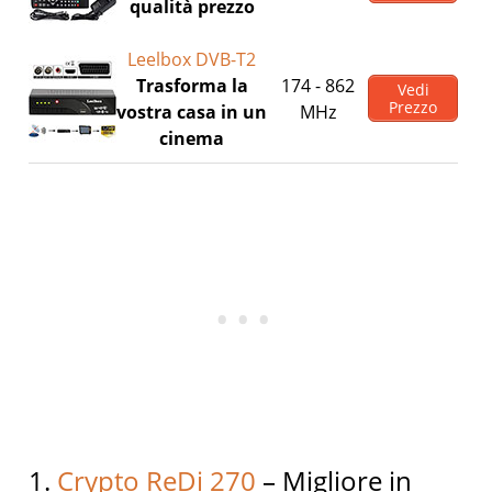
qualità prezzo
Leelbox DVB-T2
Trasforma la
174 - 862
Vedi
Prezzo
vostra casa in un
MHz
cinema
1.
Crypto ReDi 270
– Migliore in