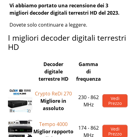
Vi abbiamo portato una recensione dei 3
migliori decoder digitali terrestri HD del 2023.
Dovete solo continuare a leggere.
I migliori decoder digitali terrestri
HD
Decoder
Gamma
digitale
di
terrestre HD
frequenza
Crypto ReDi 270
230 - 862
Vedi
Migliore in
Prezzo
MHz
assoluto
Tempo 4000
174 - 862
Vedi
Miglior rapporto
Prezzo
MHz