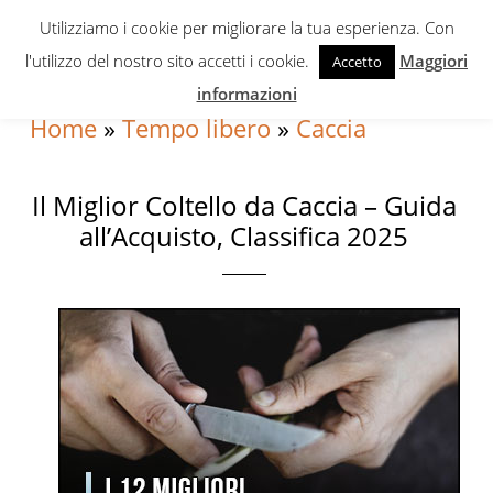
Skip
Skip
Skip
Utilizziamo i cookie per migliorare la tua esperienza. Con
to
to
to
l'utilizzo del nostro sito accetti i cookie.
Maggiori
Accetto
primary
content
primary
informazioni
navigation
sidebar
Home
»
Tempo libero
»
Caccia
Il Miglior Coltello da Caccia – Guida
all’Acquisto, Classifica 2025