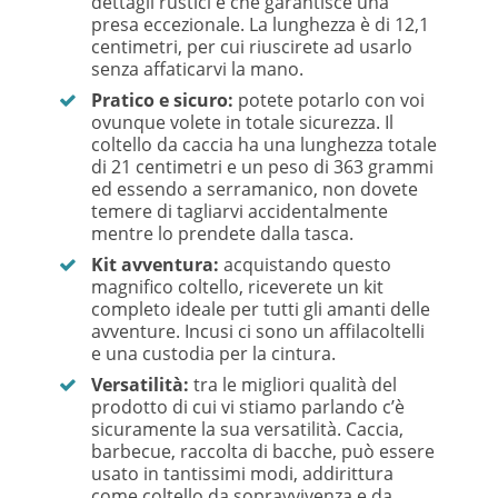
dettagli rustici e che garantisce una
presa eccezionale. La lunghezza è di 12,1
centimetri, per cui riuscirete ad usarlo
senza affaticarvi la mano.
Pratico e sicuro:
potete potarlo con voi
ovunque volete in totale sicurezza. Il
coltello da caccia ha una lunghezza totale
di 21 centimetri e un peso di 363 grammi
ed essendo a serramanico, non dovete
temere di tagliarvi accidentalmente
mentre lo prendete dalla tasca.
Kit avventura:
acquistando questo
magnifico coltello, riceverete un kit
completo ideale per tutti gli amanti delle
avventure. Incusi ci sono un affilacoltelli
e una custodia per la cintura.
Versatilità:
tra le migliori qualità del
prodotto di cui vi stiamo parlando c’è
sicuramente la sua versatilità. Caccia,
barbecue, raccolta di bacche, può essere
usato in tantissimi modi, addirittura
come coltello da sopravvivenza e da