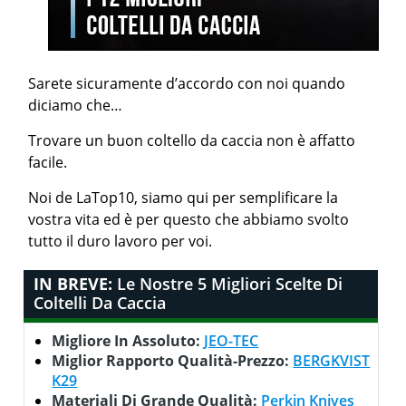
Sarete sicuramente d’accordo con noi quando
diciamo che…
Trovare un buon coltello da caccia non è affatto
facile.
Noi de LaTop10, siamo qui per semplificare la
vostra vita ed è per questo che abbiamo svolto
tutto il duro lavoro per voi.
IN BREVE:
Le Nostre 5 Migliori Scelte Di
Coltelli Da Caccia
Migliore In Assoluto:
JEO-TEC
Miglior Rapporto Qualità-Prezzo:
BERGKVIST
K29
Materiali Di Grande Qualità:
‎Perkin Knives