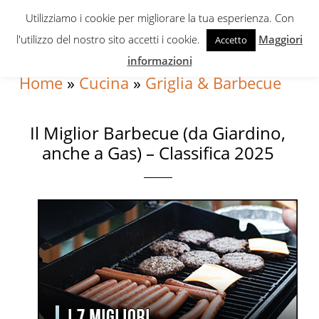
Skip
Skip
Skip
Utilizziamo i cookie per migliorare la tua esperienza. Con
to
to
to
l'utilizzo del nostro sito accetti i cookie.
Maggiori
Accetto
primary
content
primary
informazioni
navigation
sidebar
Home
»
Cucina
»
Griglia & Barbecue
Il Miglior Barbecue (da Giardino,
anche a Gas) – Classifica 2025