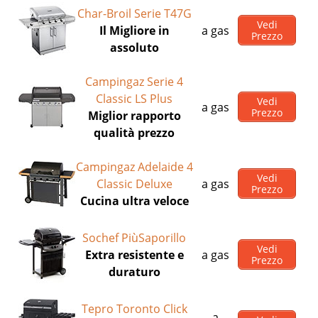
Char-Broil Serie T47G
Vedi
Il Migliore in
a gas
Prezzo
assoluto
Campingaz Serie 4
Classic LS Plus
Vedi
a gas
Prezzo
Miglior rapporto
qualità prezzo
Campingaz Adelaide 4
Vedi
Classic Deluxe
a gas
Prezzo
Cucina ultra veloce
Sochef PiùSaporillo
Vedi
Extra resistente e
a gas
Prezzo
duraturo
Tepro Toronto Click
a