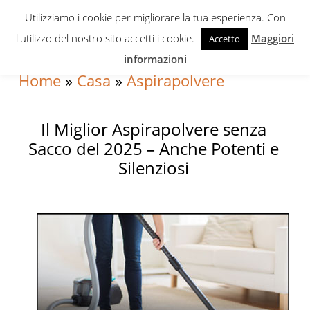
Skip
Skip
Skip
Utilizziamo i cookie per migliorare la tua esperienza. Con
to
to
to
l'utilizzo del nostro sito accetti i cookie.
Maggiori
Accetto
primary
content
primary
informazioni
navigation
sidebar
Home
»
Casa
»
Aspirapolvere
Il Miglior Aspirapolvere senza
Sacco del 2025 – Anche Potenti e
Silenziosi