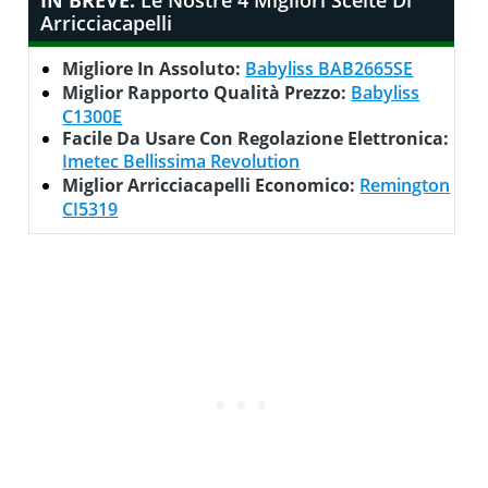
IN BREVE:
Le Nostre 4 Migliori Scelte Di
Arricciacapelli
Migliore In Assoluto:
Babyliss BAB2665SE
Miglior Rapporto Qualità Prezzo:
Babyliss
C1300E
Facile Da Usare Con Regolazione Elettronica:
Imetec Bellissima Revolution
Miglior Arricciacapelli Economico:
Remington
CI5319