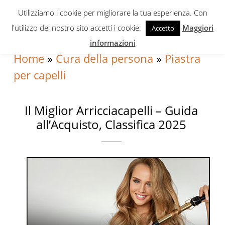
Skip
Skip
Skip
Utilizziamo i cookie per migliorare la tua esperienza. Con
to
to
to
l'utilizzo del nostro sito accetti i cookie.
Maggiori
Accetto
primary
content
primary
informazioni
navigation
sidebar
Home
»
Cura della persona
»
Piastra
per capelli
Il Miglior Arricciacapelli – Guida
all’Acquisto, Classifica 2025