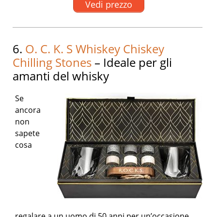
Vedi prezzo
6.
O. C. K. S Whiskey Chiskey
Chilling Stones
– Ideale per gli
amanti del whisky
Se
ancora
non
sapete
cosa
regalare a un uomo di 50 anni per un’occasione