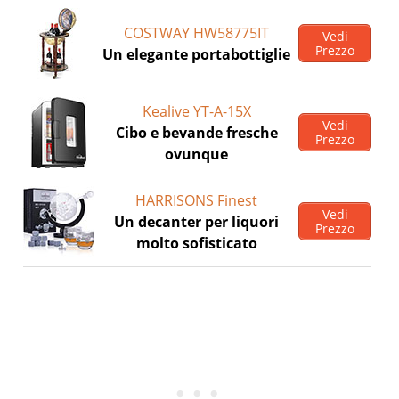
COSTWAY HW58775IT
Vedi
Prezzo
Un elegante portabottiglie
Kealive YT-A-15X
Vedi
Cibo e bevande fresche
Prezzo
ovunque
HARRISONS Finest
Vedi
Un decanter per liquori
Prezzo
molto sofisticato