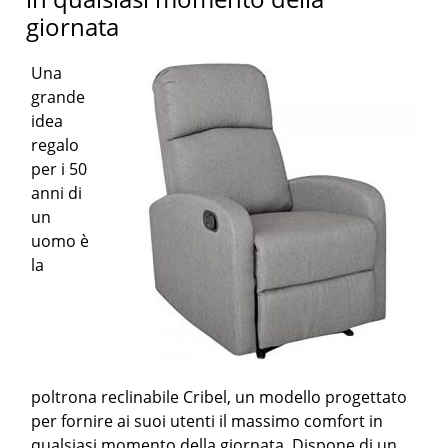
giornata
Una
grande
idea
regalo
per i 50
anni di
un
uomo è
la
poltrona reclinabile Cribel, un modello progettato
per fornire ai suoi utenti il massimo comfort in
qualsiasi momento della giornata. Dispone di un