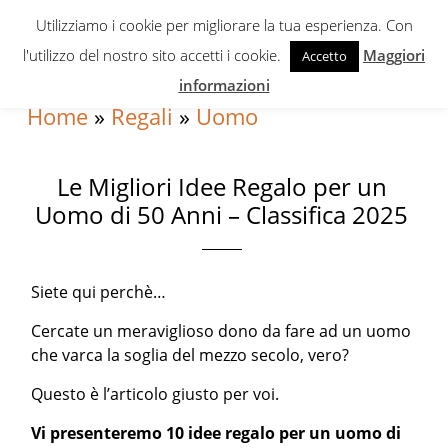
Skip
Skip
Skip
Utilizziamo i cookie per migliorare la tua esperienza. Con
to
to
to
l'utilizzo del nostro sito accetti i cookie.
Maggiori
Accetto
primary
content
primary
informazioni
navigation
sidebar
Home
»
Regali
»
Uomo
Le Migliori Idee Regalo per un
Uomo di 50 Anni – Classifica 2025
Siete qui perchè…
Cercate un meraviglioso dono da fare ad un uomo
che varca la soglia del mezzo secolo, vero?
Questo è l’articolo giusto per voi.
Vi presenteremo 10 idee regalo per un uomo di