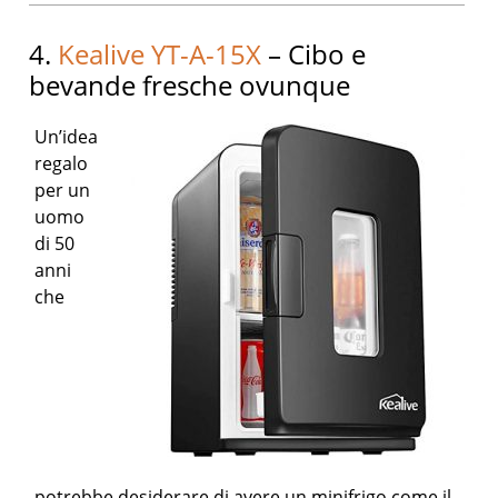
4.
Kealive YT-A-15X
– Cibo e
bevande fresche ovunque
Un’idea
regalo
per un
uomo
di 50
anni
che
potrebbe desiderare di avere un minifrigo come il