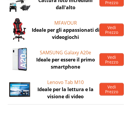
Cattura foto incredibili
Prezzo
dall'alto
MFAVOUR
Vedi
Ideale per gli appassionati di
Prezzo
videogiochi
SAMSUNG Galaxy A20e
Vedi
Ideale per essere il primo
Prezzo
smartphone
Lenovo Tab M10
Vedi
Ideale per la lettura e la
Prezzo
visione di video