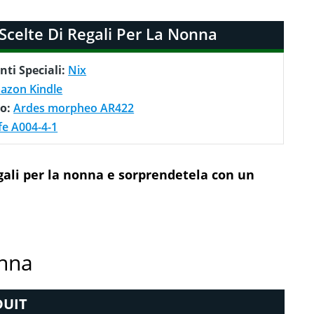
 Scelte Di Regali Per La Nonna
nti Speciali:
Nix
azon Kindle
no:
Ardes morpheo AR422
ife A004-4-1
egali per la nonna e sorprendetela con un
onna
UIT