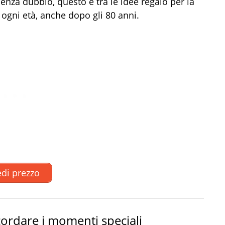
nza dubbio, questo è tra le idee regalo per la
ogni età, anche dopo gli 80 anni.
di prezzo
cordare i momenti speciali