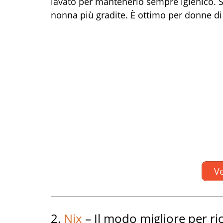
lavato per mantenerlo sempre igienico. Se
nonna più gradite. È ottimo per donne di 
Ve
2.
Nix
– Il modo migliore per ri