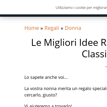
Skip
Skip
Skip
Utilizziamo i cookie per migliorar
to
to
to
primary
content
primary
navigation
sidebar
Home
»
Regali
»
Donna
Le Migliori Idee 
Class
Lo sapete anche voi…
La vostra nonna merita un regalo speciale
cercarlo, giusto?
Vi aiuteremo a trovarlo!