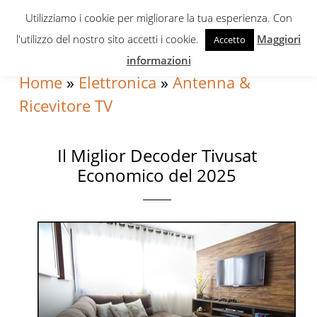
Skip
Skip
Skip
Utilizziamo i cookie per migliorare la tua esperienza. Con
to
to
to
l'utilizzo del nostro sito accetti i cookie.
Maggiori
Accetto
primary
content
primary
informazioni
navigation
sidebar
Home
»
Elettronica
»
Antenna &
Ricevitore TV
Il Miglior Decoder Tivusat
Economico del 2025