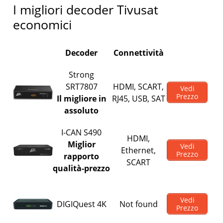
I migliori decoder Tivusat
economici
Decoder
Connettività
Strong
SRT7807
HDMI, SCART,
Vedi
Prezzo
Il migliore in
RJ45, USB, SAT
assoluto
I-CAN S490
HDMI,
Miglior
Vedi
Ethernet,
Prezzo
rapporto
SCART
qualità-prezzo
Vedi
DIGIQuest 4K
Not found
Prezzo