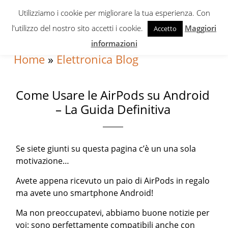
Skip
Skip
Skip
Utilizziamo i cookie per migliorare la tua esperienza. Con
to
to
to
l'utilizzo del nostro sito accetti i cookie.
Maggiori
Accetto
primary
content
primary
informazioni
navigation
sidebar
Home
»
Elettronica Blog
Come Usare le AirPods su Android
– La Guida Definitiva
Se siete giunti su questa pagina c’è un una sola
motivazione…
Avete appena ricevuto un paio di AirPods in regalo
ma avete uno smartphone Android!
Ma non preoccupatevi, abbiamo buone notizie per
voi: sono perfettamente compatibili anche con