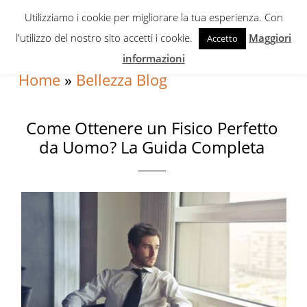
Skip
Skip
Skip
Utilizziamo i cookie per migliorare la tua esperienza. Con
to
to
to
l'utilizzo del nostro sito accetti i cookie.
Maggiori
Accetto
primary
content
primary
informazioni
navigation
sidebar
Home
»
Bellezza Blog
Come Ottenere un Fisico Perfetto
da Uomo? La Guida Completa