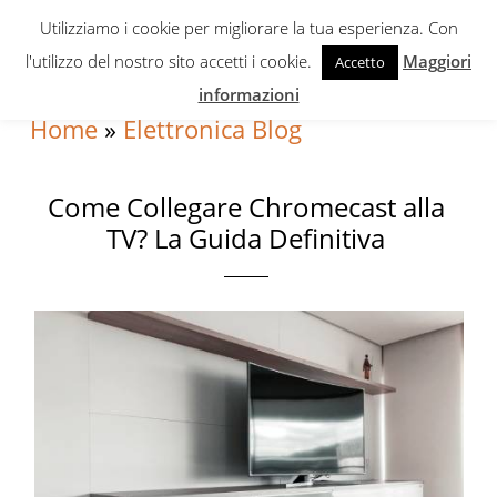
Skip
Skip
Skip
Utilizziamo i cookie per migliorare la tua esperienza. Con
to
to
to
l'utilizzo del nostro sito accetti i cookie.
Maggiori
Accetto
primary
content
primary
informazioni
navigation
sidebar
Home
»
Elettronica Blog
Come Collegare Chromecast alla
TV? La Guida Definitiva