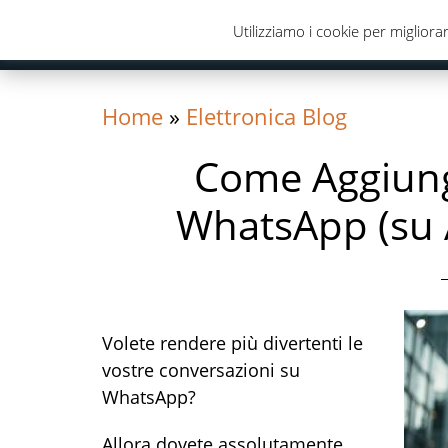
Skip
Skip
Skip
Utilizziamo i cookie per migliorar
to
to
to
primary
content
primary
navigation
sidebar
Home
»
Elettronica Blog
Come Aggiung
WhatsApp (su 
Volete rendere più divertenti le
vostre conversazioni su
WhatsApp?
Allora dovete assolutamente